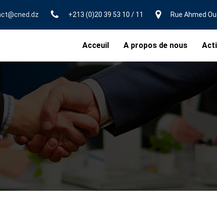
act@cned.dz
+213 (0)20 39 53 10 / 11
Rue Ahmed Ouak
Acceuil
A propos de nous
Acti