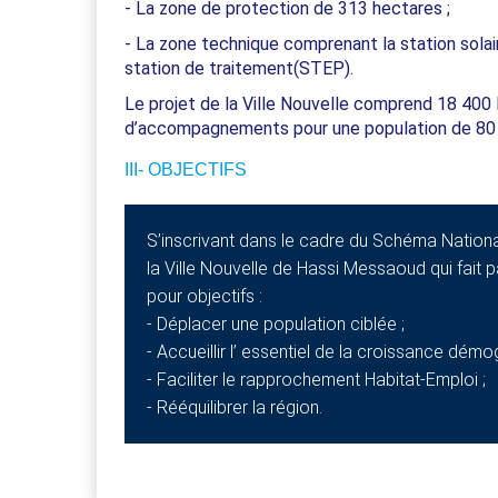
- La zone de protection de 313 hectares ;
- La zone technique comprenant la station solai
station de traitement(STEP).
Le projet de la Ville Nouvelle comprend 18 40
d’accompagnements pour une population de 80 
III- OBJECTIFS
S’inscrivant dans le cadre du Schéma Nationa
la Ville Nouvelle de Hassi Messaoud qui fait 
pour objectifs :
- Déplacer une population ciblée ;
- Accueillir l’ essentiel de la croissance dém
- Faciliter le rapprochement Habitat-Emploi ;
- Rééquilibrer la région.