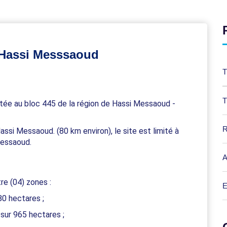
e Hassi Messsaoud
T
T
tée au bloc 445 de la région de Hassi Messaoud -
R
ssi Messaoud. (80 km environ), le site est limité à
Messaoud.
A
re (04) zones :
E
80 hectares ;
 sur 965 hectares ;