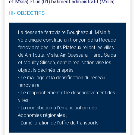
et M’sila) et un (01) bâtiment administratif (M’sila).
III- OBJECTIFS
La desserte ferroviaire Boughezoul–M’sila à
voie unique constitue un tronçon de la Rocade
ferroviaire des Hauts Plateaux reliant les villes
de Ain Touta, M’sila, Ain Ouessara, Tiaret, Saida
et Moulay Slissen, dont la réalisation vise les
objectifs déclinés ci-après :
- Le maillage et la densification du réseau
ferroviaire ;
- Le rapprochement et le désenclavement des
villes ;
- La contribution à l’émancipation des
économies régionales ;
- L’amélioration de l’offre de transports.