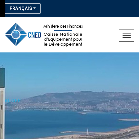
FRANÇAIS
ALGER
Djamaâ
El Djazair